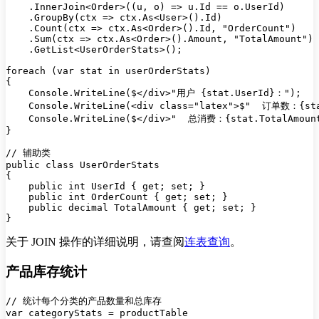
    .InnerJoin<Order>((u, o) => u.Id == o.UserId)

    .GroupBy(ctx => ctx.As<User>().Id)

    .Count(ctx => ctx.As<Order>().Id, "OrderCount")

    .Sum(ctx => ctx.As<Order>().Amount, "TotalAmount")

    .GetList<UserOrderStats>();

foreach (var stat in userOrderStats)

{

    Console.WriteLine($</div>"用户 {stat.UserId}：");

    Console.WriteLine(<div class="latex">$"  订单数：{sta
    Console.WriteLine($</div>"  总消费：{stat.TotalAmount
}

// 辅助类

public class UserOrderStats

{

    public int UserId { get; set; }

    public int OrderCount { get; set; }

    public decimal TotalAmount { get; set; }

关于 JOIN 操作的详细说明，请查阅
连表查询
。
产品库存统计
// 统计每个分类的产品数量和总库存

var categoryStats = productTable
