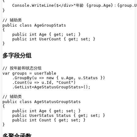
{

    Console.WriteLine($</div>"年龄 {group.Age}：{group.U
}

// 辅助类

public class AgeGroupStats

{

    public int Age { get; set; }

    public int UserCount { get; set; }

多字段分组
// 按年龄和状态分组

var groups = userTable

    .GroupBy(u => new { u.Age, u.Status })

    .Count(u => u.Id, "Count")

    .GetList<AgeStatusGroupStats>();

// 辅助类

public class AgeStatusGroupStats

{

    public int Age { get; set; }

    public UserStatus Status { get; set; }

    public int Count { get; set; }

多聚合函数