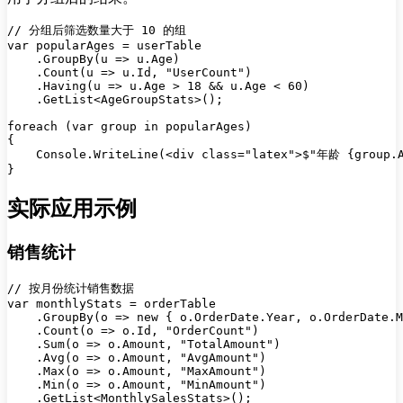
// 分组后筛选数量大于 10 的组

var popularAges = userTable

    .GroupBy(u => u.Age)

    .Count(u => u.Id, "UserCount")

    .Having(u => u.Age > 18 && u.Age < 60)

    .GetList<AgeGroupStats>();

foreach (var group in popularAges)

{

    Console.WriteLine(<div class="latex">$"年龄 {group.A
实际应用示例
销售统计
// 按月份统计销售数据

var monthlyStats = orderTable

    .GroupBy(o => new { o.OrderDate.Year, o.OrderDate.M
    .Count(o => o.Id, "OrderCount")

    .Sum(o => o.Amount, "TotalAmount")

    .Avg(o => o.Amount, "AvgAmount")

    .Max(o => o.Amount, "MaxAmount")

    .Min(o => o.Amount, "MinAmount")

    .GetList<MonthlySalesStats>();
