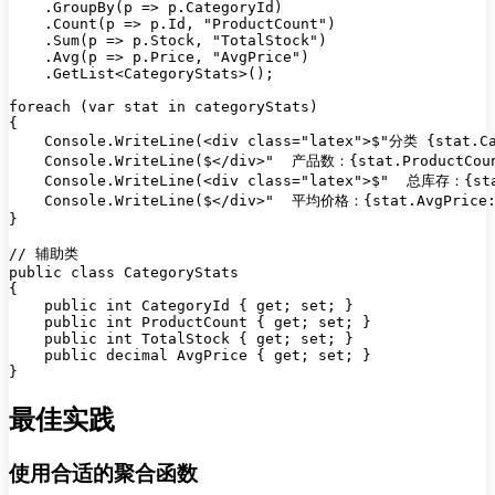
    .GroupBy(p => p.CategoryId)

    .Count(p => p.Id, "ProductCount")

    .Sum(p => p.Stock, "TotalStock")

    .Avg(p => p.Price, "AvgPrice")

    .GetList<CategoryStats>();

foreach (var stat in categoryStats)

{

    Console.WriteLine(<div class="latex">$"分类 {stat.Ca
    Console.WriteLine($</div>"  产品数：{stat.ProductCoun
    Console.WriteLine(<div class="latex">$"  总库存：{sta
    Console.WriteLine($</div>"  平均价格：{stat.AvgPrice:C
}

// 辅助类

public class CategoryStats

{

    public int CategoryId { get; set; }

    public int ProductCount { get; set; }

    public int TotalStock { get; set; }

    public decimal AvgPrice { get; set; }

最佳实践
使用合适的聚合函数