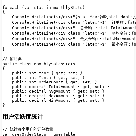
foreach (var stat in monthlyStats)

{

    Console.WriteLine($</div>"{stat.Year}年{stat.Month}
    Console.WriteLine(<div class="latex">$"  订单数：{sta
    Console.WriteLine($</div>"  总金额：{stat.TotalAmount
    Console.WriteLine(<div class="latex">$"  平均金额：{st
    Console.WriteLine($</div>"  最大金额：{stat.MaxAmount:
    Console.WriteLine(<div class="latex">$"  最小金额：{st
}

// 辅助类

public class MonthlySalesStats

{

    public int Year { get; set; }

    public int Month { get; set; }

    public int OrderCount { get; set; }

    public decimal TotalAmount { get; set; }

    public decimal AvgAmount { get; set; }

    public decimal MaxAmount { get; set; }

    public decimal MinAmount { get; set; }

用户活跃度统计
// 统计每个用户的订单数量

var userOrderStats = userTable
