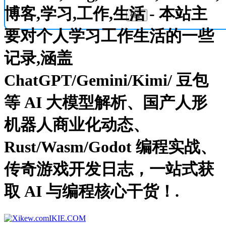
博客,学习,工作,生活 - 本站主
确认
要对个人学习工作生活的一些
记录,涵盖
ChatGPT/Gemini/Kimi/ 豆包
等 AI 大模型解析、国产人形
机器人商业化动态、
Rust/Wasm/Godot 编程实战、
传奇游戏开发日志，一站式获
取 AI 与编程核心干货！.
IKIE.COM