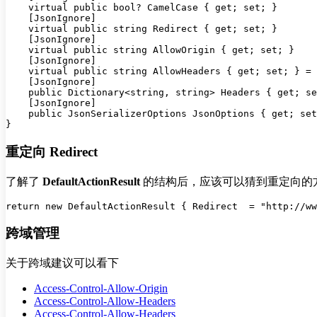
    virtual public bool? CamelCase { get; set; }

    [JsonIgnore]

    virtual public string Redirect { get; set; }

    [JsonIgnore]

    virtual public string AllowOrigin { get; set; }

    [JsonIgnore]

    virtual public string AllowHeaders { get; set; } = 
    [JsonIgnore]

    public Dictionary<string, string> Headers { get; se
    [JsonIgnore]

    public JsonSerializerOptions JsonOptions { get; set
重定向 Redirect
了解了
DefaultActionResult
的结构后，应该可以猜到重定向的方
跨域管理
关于跨域建议可以看下
Access-Control-Allow-Origin
Access-Control-Allow-Headers
Access-Control-Allow-Headers