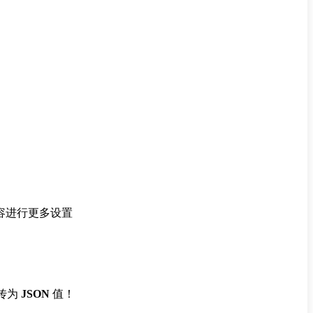
容进行更多设置
传为
JSON
值！