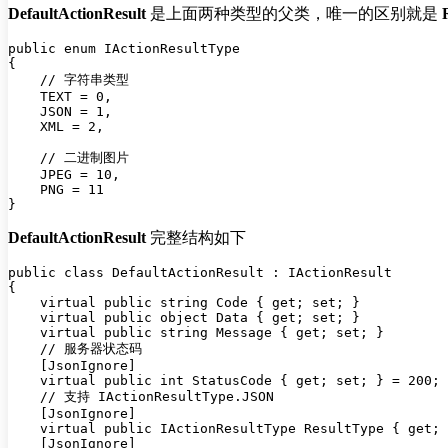
DefaultActionResult
是上面两种类型的父类，唯一的区别就是
public enum IActionResultType

{

    // 字符串类型

    TEXT = 0,

    JSON = 1,

    XML = 2,

    // 二进制图片

    JPEG = 10,

    PNG = 11

DefaultActionResult
完整结构如下
public class DefaultActionResult : IActionResult

{

    virtual public string Code { get; set; }

    virtual public object Data { get; set; }

    virtual public string Message { get; set; }

    // 服务器状态码

    [JsonIgnore]

    virtual public int StatusCode { get; set; } = 200;

    // 支持 IActionResultType.JSON

    [JsonIgnore]

    virtual public IActionResultType ResultType { get; 
    [JsonIgnore]
