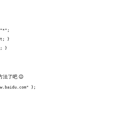
"*";

t; }

; }

法了吧 😉