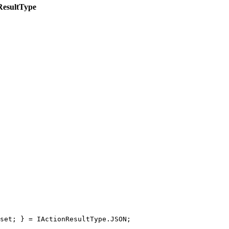
ResultType
set; } = IActionResultType.JSON;
