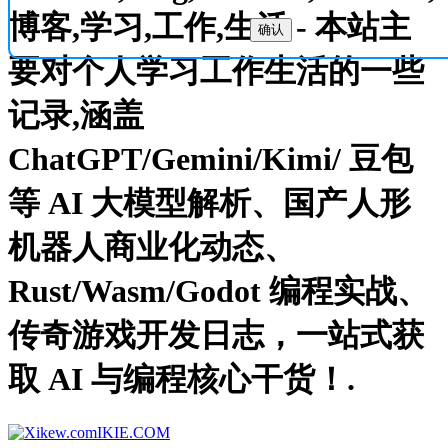
博客,学习,工作,生活 - 本站主
确认
要对个人学习工作生活的一些
记录,涵盖
ChatGPT/Gemini/Kimi/ 豆包
等 AI 大模型解析、国产人形
机器人商业化动态、
Rust/Wasm/Godot 编程实战、
传奇游戏开发日志，一站式获
取 AI 与编程核心干货！.
IKIE.COM