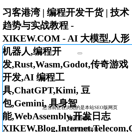
习客港湾 | 编程开发干货 | 技术
趋势与实战教程 -
XIKEW.COM - AI 大模型,人形
机器人,编程开
发,Rust,Wasm,Godot,传奇游戏
开发,AI 编程工
具,ChatGPT,Kimi, 豆
包,Gemini, 具身智
您当前正在浏览的是本站SEO版网页
能,WebAssembly,开发日志
请点击确认
XIKEW,Blog,Internet,Telecom,
马上提升浏览体验