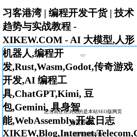
习客港湾 | 编程开发干货 | 技术
趋势与实战教程 -
XIKEW.COM - AI 大模型,人形
机器人,编程开
发,Rust,Wasm,Godot,传奇游戏
开发,AI 编程工
具,ChatGPT,Kimi, 豆
包,Gemini, 具身智
您当前正在浏览的是本站SEO版网页
能,WebAssembly,开发日志
请点击确认
XIKEW,Blog,Internet,Telecom,
马上提升浏览体验