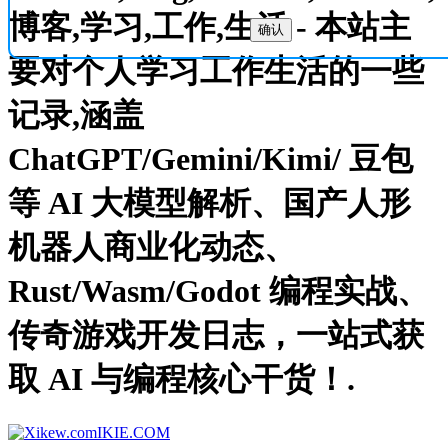
博客,学习,工作,生活 - 本站主
确认
要对个人学习工作生活的一些
记录,涵盖
ChatGPT/Gemini/Kimi/ 豆包
等 AI 大模型解析、国产人形
机器人商业化动态、
Rust/Wasm/Godot 编程实战、
传奇游戏开发日志，一站式获
取 AI 与编程核心干货！.
IKIE.COM