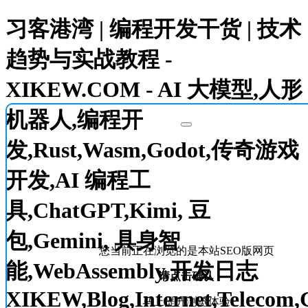
习客港湾 | 编程开发干货 | 技术
趋势与实战教程 -
XIKEW.COM - AI 大模型,人形
机器人,编程开
发,Rust,Wasm,Godot,传奇游戏
开发,AI 编程工
具,ChatGPT,Kimi, 豆
包,Gemini, 具身智
您当前正在浏览的是本站SEO版网页
能,WebAssembly,开发日志
请点击确认
XIKEW,Blog,Internet,Telecom,
马上提升浏览体验