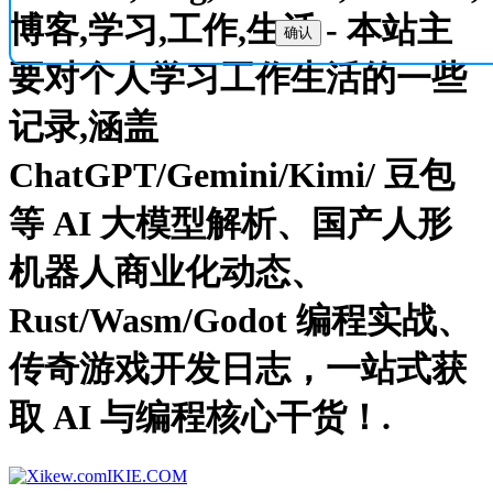
博客,学习,工作,生活 - 本站主
确认
要对个人学习工作生活的一些
记录,涵盖
ChatGPT/Gemini/Kimi/ 豆包
等 AI 大模型解析、国产人形
机器人商业化动态、
Rust/Wasm/Godot 编程实战、
传奇游戏开发日志，一站式获
取 AI 与编程核心干货！.
IKIE.COM