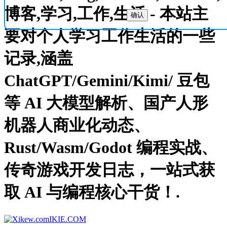
博客,学习,工作,生活 - 本站主
确认
要对个人学习工作生活的一些
记录,涵盖
ChatGPT/Gemini/Kimi/ 豆包
等 AI 大模型解析、国产人形
机器人商业化动态、
Rust/Wasm/Godot 编程实战、
传奇游戏开发日志，一站式获
取 AI 与编程核心干货！.
IKIE.COM