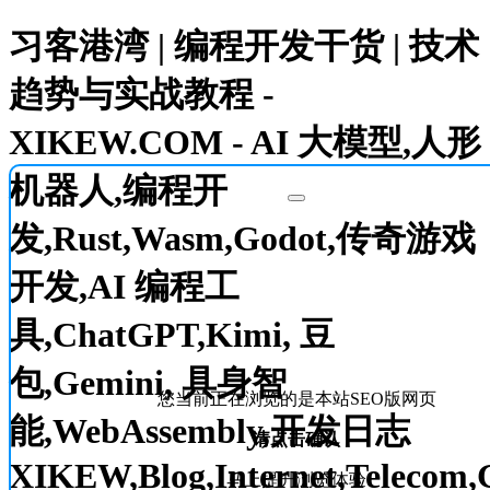
习客港湾 | 编程开发干货 | 技术
趋势与实战教程 -
XIKEW.COM - AI 大模型,人形
机器人,编程开
发,Rust,Wasm,Godot,传奇游戏
开发,AI 编程工
具,ChatGPT,Kimi, 豆
包,Gemini, 具身智
您当前正在浏览的是本站SEO版网页
能,WebAssembly,开发日志
请点击确认
XIKEW,Blog,Internet,Telecom,
马上提升浏览体验